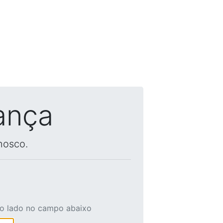
ança
nosco.
ao lado no campo abaixo