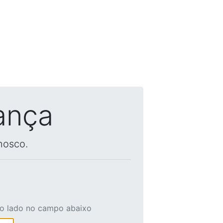
ança
nosco.
ao lado no campo abaixo